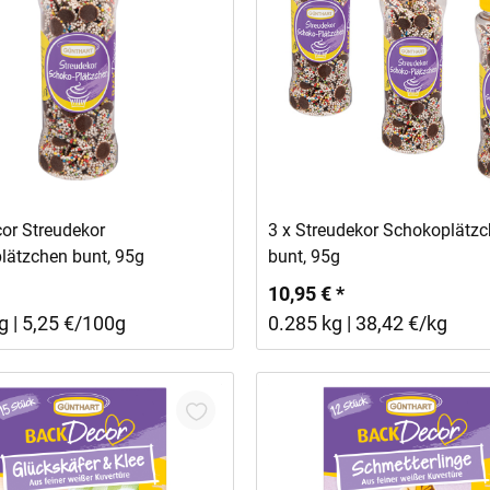
In den Warenkorb
In den Warenkorb
or Streudekor
3 x Streudekor Schokoplätz
lätzchen bunt, 95g
bunt, 95g
10,95 € *
g | 5,25 €/100g
0.285 kg | 38,42 €/kg