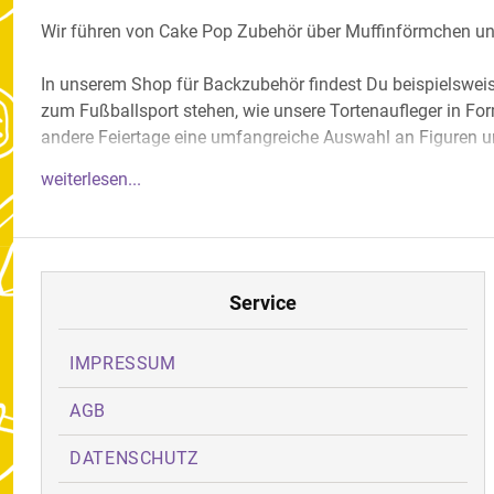
Wir führen von Cake Pop Zubehör über Muffinförmchen un
In unserem Shop für Backzubehör findest Du beispielswei
zum Fußballsport stehen, wie unsere Tortenaufleger in Form
andere Feiertage eine umfangreiche Auswahl an Figuren u
weiterlesen...
Schau doch einmal auf unserem Blog vorbei. Dort berichte
Torten dekorieren Shop. Dabei unterstützen wir uns gegens
Torten- und Zuckerdekore werden des Öfteren auch für kün
soll allerdings keinesfalls heißen, dass nur Profis in u
also sicher, dass man nicht unbedingt ein Experte sein m
Service
Tortendekoration Shop weiter.
IMPRESSUM
Wir legen hohen Wert darauf, dass unsere Artikel mehr als
geprüft. Auch sind bei jedem Produkt sämtliche Inhalts- un
AGB
haben eine überaus große Auswahl. Bei uns findest Du wir
DATENSCHUTZ