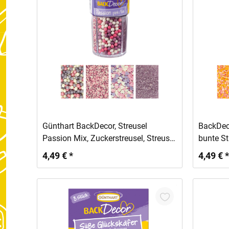
In den Warenkorb
Günthart BackDecor, Streusel
BackDec
Passion Mix, Zuckerstreusel, Streusel
bunte St
Tortendeko, Bunte Streusel,
4,49 € *
4,49 € *
Zuckerperlen, Zuckerdekor 1er Set
(150 gr)