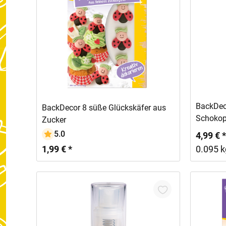
In den Warenkorb
BackDec
BackDecor 8 süße Glückskäfer aus
Schokop
Zucker
5.0
4,99 € *
1,99 € *
0.095 k