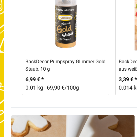
In den Warenkorb
BackDecor Pumpspray Glimmer Gold
BackDeco
Staub, 10 g
aus weiß
6,99 € *
3,39 € *
0.01 kg | 69,90 €/100g
0.014 k