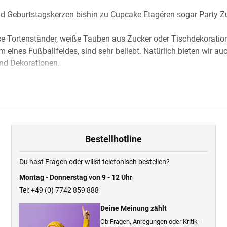
d Geburtstagskerzen bishin zu Cupcake Etagéren sogar Party 
se Tortenständer, weiße Tauben aus Zucker oder Tischdekoratio
 eines Fußballfeldes, sind sehr beliebt. Natürlich bieten wir au
nd Dekorationen.
n wir immer wieder über unsere Kunden und deren Ideen mit uns
eitig und freuen uns vor allem über die ausführlichen Testergebn
stlerische Objekte verwendet. Zum Beispiel vergoldete ein Kun
nserem Shop mit Tortenzubehör kaufen. Den unserer Kunden sind 
uss um mit unseren Produkten zurecht zu kommen. Gerne helfen w
Bestellhotline
Du hast Fragen oder willst telefonisch bestellen?
 nur den gesetzlichen Anforderungen entsprechen. Alle unsere P
Montag - Donnerstag von 9 - 12 Uhr
d Zusatzstoffe, sowie Allergene aufgeführt. Unser Versprechen an
Tel: +49 (0) 7742 859 888
klich für jeden Zweck und Anlass die richtige Tortendeko in un
Deine Meinung zählt
Ob Fragen, Anregungen oder Kritik -