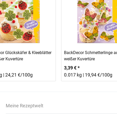
In den Warenkorb
In den Warenkorb
r Glückskäfer & Kleeblätter
BackDecor Schmetterlinge a
er Kuvertüre
weißer Kuvertüre
3,39 € *
g | 24,21 €/100g
0.017 kg | 19,94 €/100g
Meine Rezeptwelt