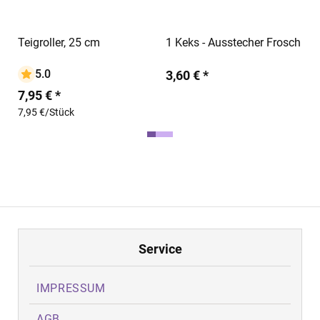
In den Warenkorb
In den Warenkorb
Teigroller, 25 cm
1 Keks - Ausstecher Frosch
F
S
5.0
3,60 € *
7,95 € *
3
7,95 €/Stück
Service
IMPRESSUM
AGB