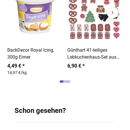
a
1
In den Warenkorb
In den Warenkorb
BackDecor Royal Icing,
Günthart 41-teiliges
300g Eimer
Lebkuchenhaus-Set aus
Zucker
4,49 € *
6,90 € *
14,97 €/kg
Schon gesehen?