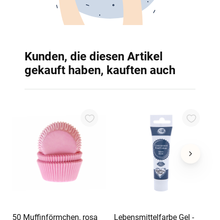
Kunden, die diesen Artikel
gekauft haben, kauften auch
L
Z
4
1
In den Warenkorb
50 Muffinförmchen, rosa
Lebensmittelfarbe Gel -