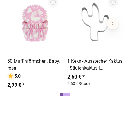
1
2
2
In den Warenkorb
In den Warenkorb
50 Muffinförmchen, Baby,
1 Keks - Ausstecher Kaktus
rosa
| Säulenkaktus |
Wüstenkaktus
5.0
2,60 € *
2,60 €/Stück
2,99 € *