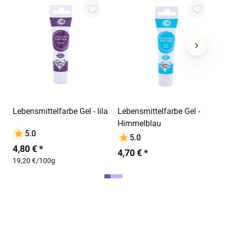
1
i
1
In den Warenkorb
Lebensmittelfarbe Gel - lila
Lebensmittelfarbe Gel -
Himmelblau
5.0
5.0
4,80 € *
4,70 € *
19,20 €/100g