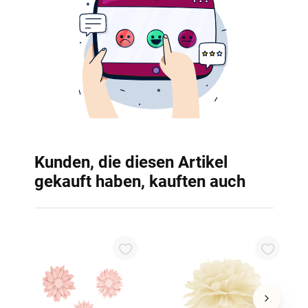
Kunden, die diesen Artikel
gekauft haben, kauften auch
P
S
0