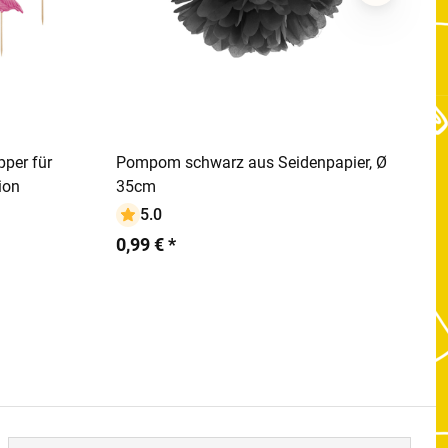
rb
In den Warenkorb
pper für
Pompom schwarz aus Seidenpapier, Ø
ion
35cm
5.0
0,99 € *