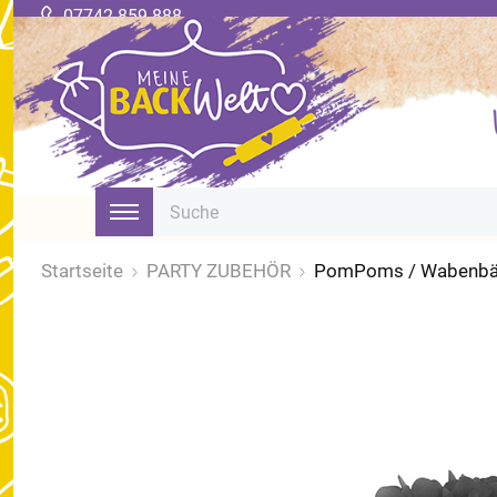
07742 859 888
Startseite
PARTY ZUBEHÖR
PomPoms / Wabenbä