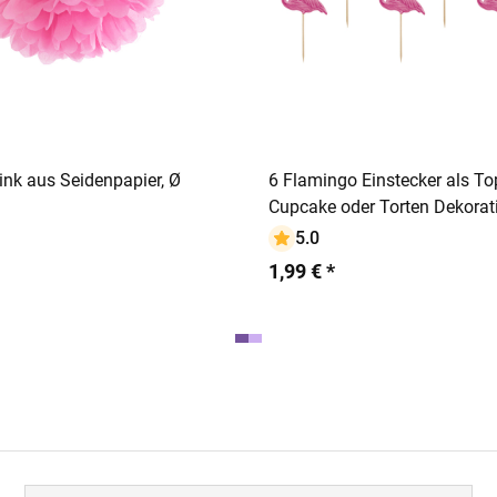
In den Warenkorb
In den Warenko
k aus Seidenpapier, Ø
6 Flamingo Einstecker als To
Cupcake oder Torten Dekorat
5.0
1,99 € *