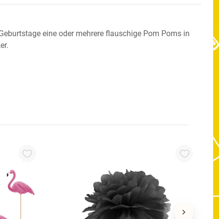
 Geburtstage eine oder mehrere flauschige Pom Poms in
er.
1
K
2