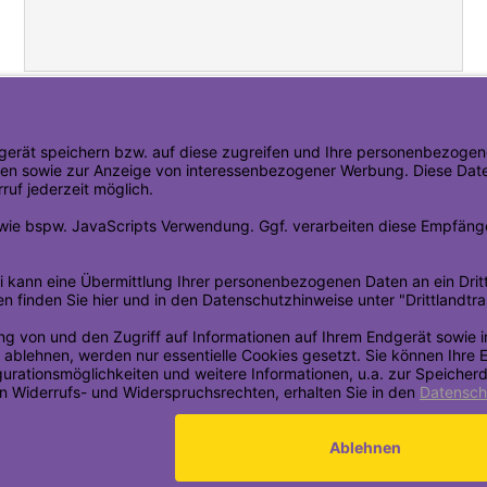
Alle unsere Produkte werden mit DPD verschickt
DPD liefert Montag -
Samstag
Lieferung innerhalb Deutschland
Standardversand
4,50 €
Expressversand
12,90 €
n
Ihre Vorteile bei DPD
Service Information für unsere Schweizer Kunden
Alle weiteren Infos zum Versand in andere Länder findest Du hier:
Versand und Kosten