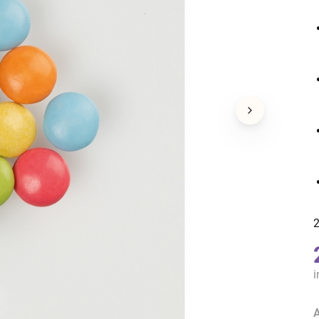
2
i
A