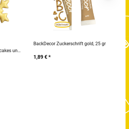
rb
In den Warenkorb
BackDecor Zuckerschrift gold, 25 gr
pcakes und
1,89 € *