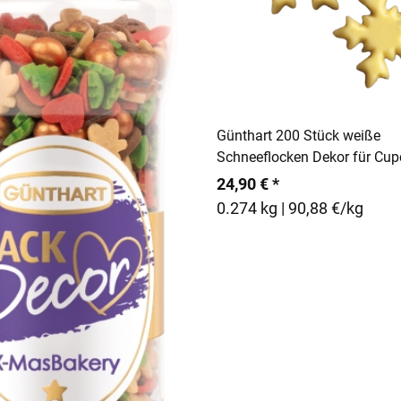
In den Warenko
Günthart 200 Stück weiße
Schneeflocken Dekor für Cu
Plätzchen Winterdeko
24,90 € *
0.274 kg | 90,88 €/kg