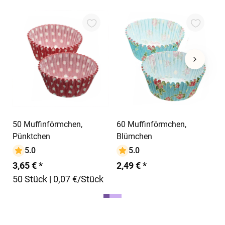
5
2
In den Warenkorb
In den Warenkorb
50 Muffinförmchen,
60 Muffinförmchen,
Pünktchen
Blümchen
5.0
5.0
3,65 € *
2,49 € *
50 Stück | 0,07 €/Stück