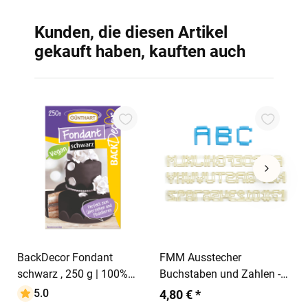
Kunden, die diesen Artikel
gekauft haben, kauften auch
1
C
3
In den Warenkorb
In den Warenkorb
BackDecor Fondant
FMM Ausstecher
schwarz , 250 g | 100%
Buchstaben und Zahlen -
Vegan | Palmölfrei |
Pixel
5.0
4,80 € *
Reißfest