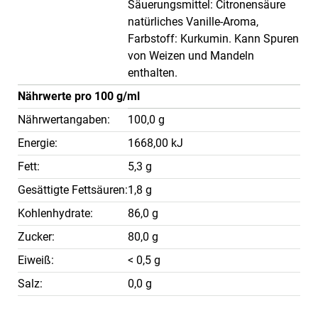
Säuerungsmittel: Citronensäure
natürliches Vanille-Aroma,
Farbstoff: Kurkumin. Kann Spuren
von Weizen und Mandeln
enthalten.
Nährwerte pro 100 g/ml
Nährwertangaben:
100,0 g
Energie:
1668,00 kJ
Fett:
5,3 g
Gesättigte Fettsäuren:
1,8 g
Kohlenhydrate:
86,0 g
Zucker:
80,0 g
Eiweiß:
< 0,5 g
Salz:
0,0 g