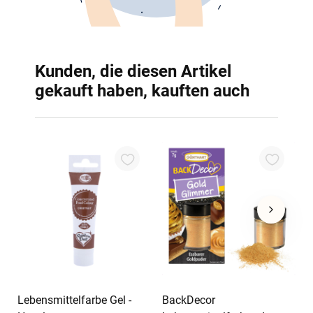
Kunden, die diesen Artikel
gekauft haben, kauften auch
B
5
3
In den Warenkorb
In den Warenkorb
Lebensmittelfarbe Gel -
BackDecor