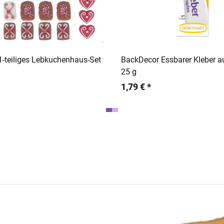
In den Warenkorb
In den Warenko
1-teiliges Lebkuchenhaus-Set
BackDecor Essbarer Kleber a
25 g
1,79 € *