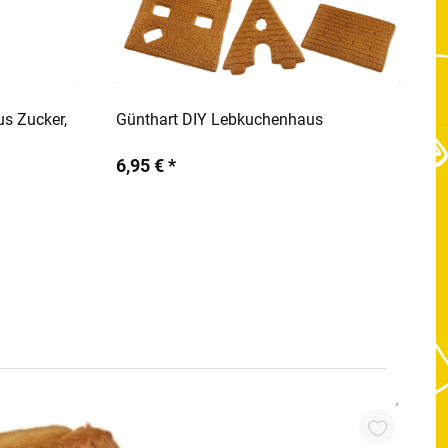
rb
In den Warenkorb
us Zucker,
Günthart DIY Lebkuchenhaus
6,95 € *