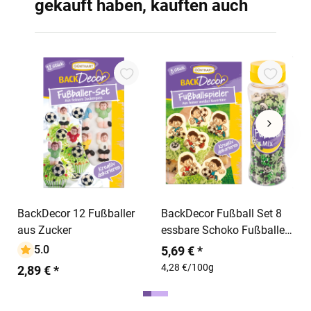
gekauft haben, kauften auch
B
F
2
2
In den Warenkorb
In den Warenkorb
BackDecor 12 Fußballer
BackDecor Fußball Set 8
aus Zucker
essbare Schoko Fußballer
aus weißer Schokolade
5.0
5,69 € *
und Fußball Streusel Mix
4,28 €/100g
2,89 € *
aus Zucker