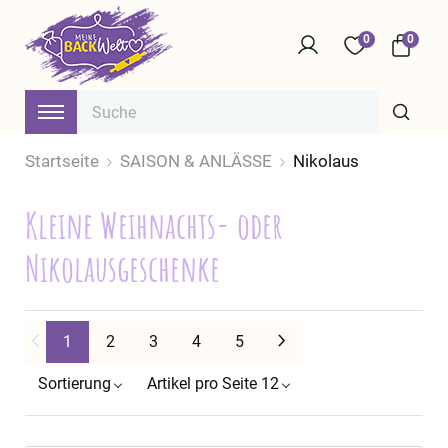
0
0
Startseite
SAISON & ANLÄSSE
Nikolaus
Kleine Weihnachts- oder
Nikolausgeschenke
Weiter
1
2
3
4
5
Sortierung
Artikel pro Seite 12