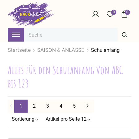
0
0
Startseite
SAISON & ANLÄSSE
Schulanfang
Alles für den Schulanfang von ABC
bis 123
Weiter
1
2
3
4
5
Sortierung
Artikel pro Seite 12