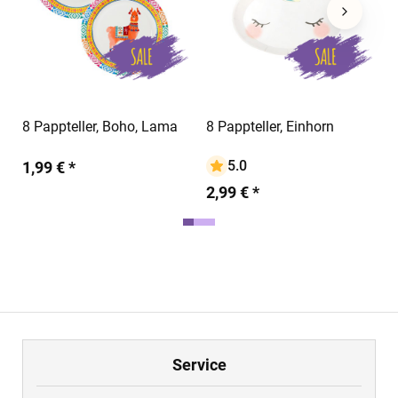
In den Warenkorb
In den Warenkorb
8 Pappteller, Boho, Lama
8 Pappteller, Einhorn
2
R
5.0
1,99 € *
1
2,99 € *
Service