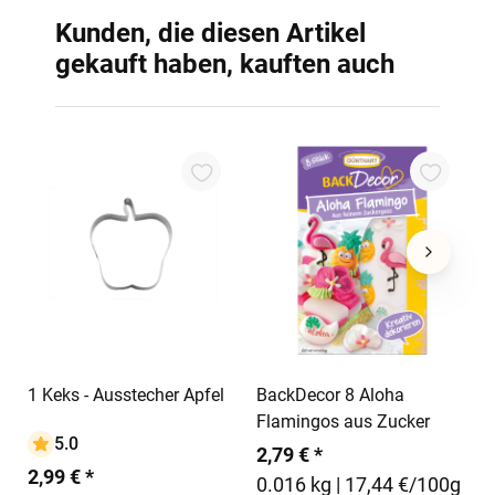
Kunden, die diesen Artikel
gekauft haben, kauften auch
1
T
3
In den Warenkorb
In den Warenkorb
1 Keks - Ausstecher Apfel
BackDecor 8 Aloha
Flamingos aus Zucker
5.0
2,79 € *
2,99 € *
0.016 kg | 17,44 €/100g