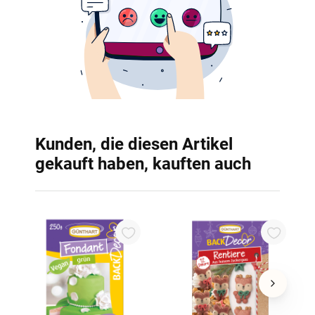
Kunden, die diesen Artikel
gekauft haben, kauften auch
B
2
p
3