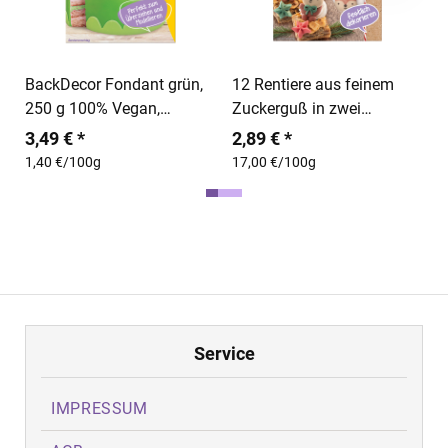
In den Warenkorb
In den Warenkorb
BackDecor Fondant grün,
12 Rentiere aus feinem
250 g 100% Vegan,
Zuckerguß in zwei
Palmölfrei, Reißfest
Varianten und Sterne
3,49 € *
2,89 € *
1,40 €/100g
17,00 €/100g
Service
IMPRESSUM