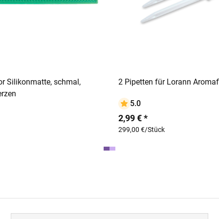
In den Warenkorb
In den Warenko
r Silikonmatte, schmal,
2 Pipetten für Lorann Aroma
erzen
5.0
2,99 € *
299,00 €/Stück