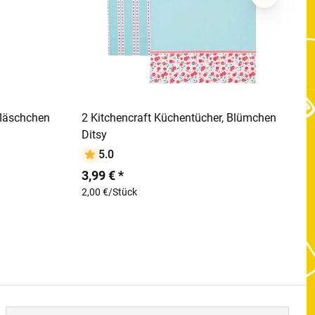
rb
In den Warenkorb
fläschchen
2 Kitchencraft Küchentücher, Blümchen
Ditsy
5.0
3,99 € *
2,00 €/Stück