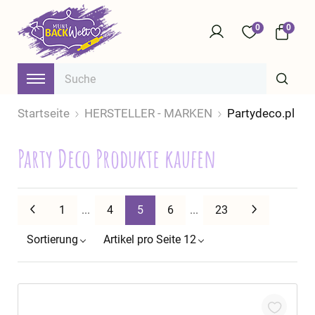
0
0
Startseite
HERSTELLER - MARKEN
Partydeco.pl
Party Deco Produkte kaufen
Zurück
Weiter
1
...
4
5
6
...
23
Sortierung
Artikel pro Seite 12