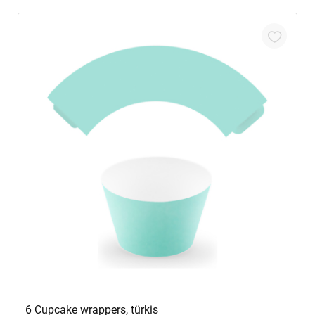
In den Warenkorb
6 Cupcake wrappers, türkis