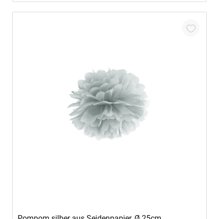
In den Warenkorb
Pompom silber aus Seidenpapier, Ø 25cm