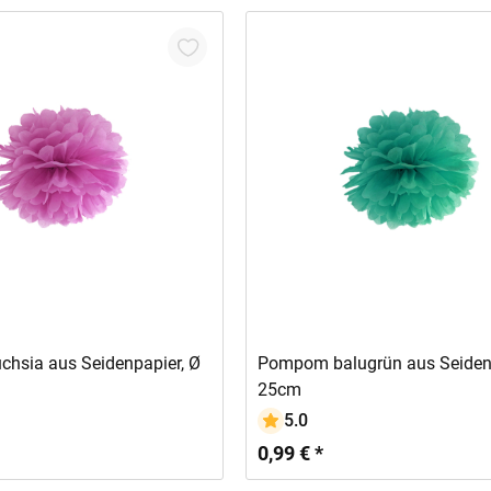
In den Warenkorb
In den Warenkorb
hsia aus Seidenpapier, Ø
Pompom balugrün aus Seidenp
25cm
5.0
0,99 € *