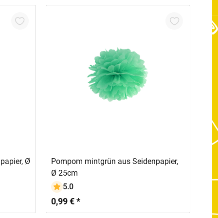
In den Warenkorb
apier, Ø
Pompom mintgrün aus Seidenpapier,
Ø 25cm
5.0
0,99 € *