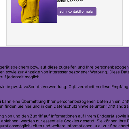
deine Nachricht.
zum Kontaktformular
Alle unsere Produkte werden mit DPD verschickt
DPD liefert Montag -
Samstag
Lieferung innerhalb Deutschland
Standardversand
4,50 €
Expressversand
12,90 €
n
Ihre Vorteile bei DPD