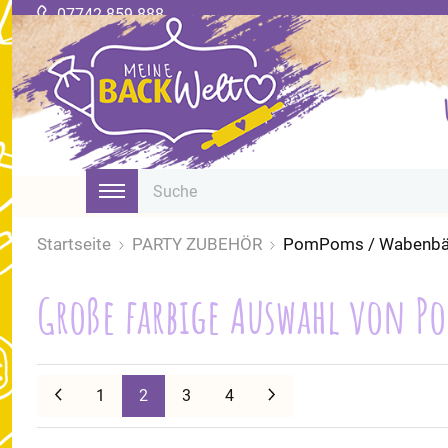
07742 859 888
Startseite
PARTY ZUBEHÖR
PomPoms / Wabenbä
Große farbige Auswahl von 
Zurück
Weiter
1
2
3
4