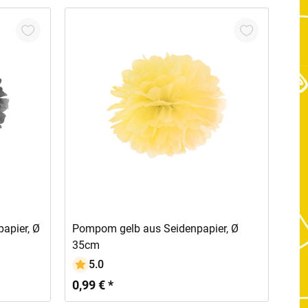
In den Warenkorb
apier, Ø
Pompom gelb aus Seidenpapier, Ø
35cm
5.0
0,99 € *