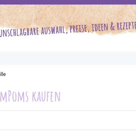
lle
PomPoms kaufen