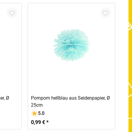
In den Warenkorb
r, Ø
Pompom hellblau aus Seidenpapier, Ø
25cm
5.0
0,99 € *