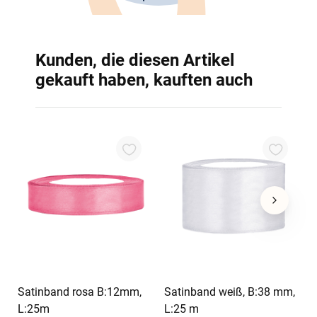
Kunden, die diesen Artikel
gekauft haben, kauften auch
S
s
3
In den Warenkorb
In den Warenkorb
Satinband rosa B:12mm,
Satinband weiß, B:38 mm,
L:25m
L:25 m