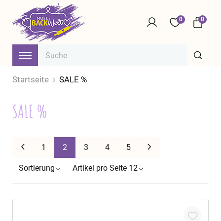
0
0
Startseite
SALE %
SALE %
Zurück
Weiter
1
2
3
4
5
Sortierung
Artikel pro Seite 12