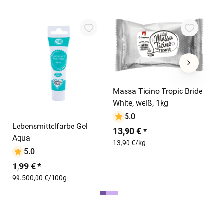
B
S
1
3
In den Warenkorb
3
Massa Ticino Tropic Bride
In den Warenkorb
White, weiß, 1kg
5.0
Lebensmittelfarbe Gel -
13,90 € *
Aqua
13,90 €/kg
5.0
1,99 € *
99.500,00 €/100g