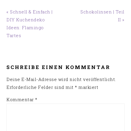
Vorheriger
Nächster
« Schnell & Einfach |
Schokolinsen | Teil
Beitrag:
Beitrag:
DIY Kuchendeko
II »
Ideen: Flamingo
Tartes
LESER-
INTERAKTIONEN
SCHREIBE EINEN KOMMENTAR
Deine E-Mail-Adresse wird nicht veröffentlicht.
Erforderliche Felder sind mit
*
markiert
Kommentar
*