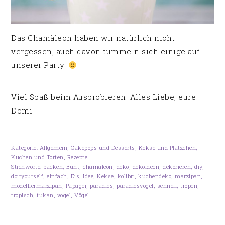
Das Chamäleon haben wir natürlich nicht
vergessen, auch davon tummeln sich einige auf
unserer Party.
Viel Spaß beim Ausprobieren. Alles Liebe, eure
Domi
Kategorie:
Allgemein
,
Cakepops und Desserts
,
Kekse und Plätzchen
,
Kuchen und Torten
,
Rezepte
Stichworte:
backen
,
Bunt
,
chamäleon
,
deko
,
dekoideen
,
dekorieren
,
diy
,
doityourself
,
einfach
,
Eis
,
Idee
,
Kekse
,
kolibri
,
kuchendeko
,
marzipan
,
modelliermarzipan
,
Papagei
,
paradies
,
paradiesvögel
,
schnell
,
tropen
,
tropisch
,
tukan
,
vogel
,
Vögel