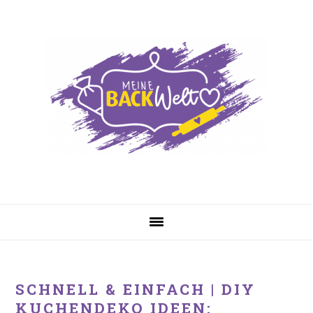
Zur
Skip
Zur
Hauptnavigation
to
Hauptsidebar
springen
main
springen
content
SCHNELL & EINFACH | DIY
KUCHENDEKO IDEEN: