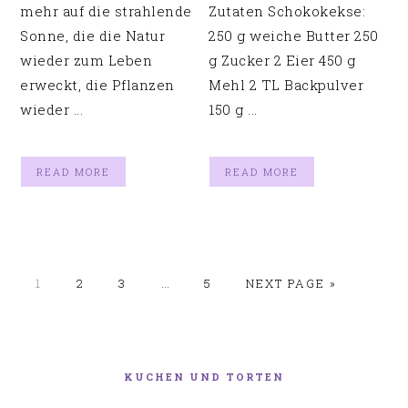
mehr auf die strahlende
Zutaten Schokokekse:
Sonne, die die Natur
250 g weiche Butter 250
wieder zum Leben
g Zucker 2 Eier 450 g
erweckt, die Pflanzen
Mehl 2 TL Backpulver
wieder ...
150 g ...
READ MORE
READ MORE
GO
GO
GO
Interim
GO
GO
1
2
3
…
5
NEXT PAGE »
TO
TO
TO
pages
TO
TO
PAGE
PAGE
PAGE
omitted
PAGE
HAUPT-
SIDEBAR
KUCHEN UND TORTEN